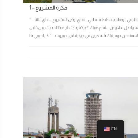
1 – فكرة المشروع
” حبيبي دومينيك ..هادا مخطط الأرض .. وهادا مخطط تنظيمي ..وهادا مخطط مساحي .. هاي ارض المشروع… هاي التلة ..
صل عالارض .. تمام هيك ؟ بيكفوا ؟”. دار هذا الحديث بين خليل
EN